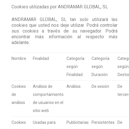
Cookies utilizadas por ANDRAMAR GLOBAL, SL
ANDRAMAR GLOBAL, SL tan solo utilizará las
cookies que usted nos deje utilizar. Podrá controlar
sus cookies a través de su navegador. Podrá
encontrar más información al respecto más
adelante.
Nombre
Finalidad
Categoría
Categoría
Categ
según
según
según
Finalidad
Duración
Gesto
Cookies
Análisis de
Análisis
De sesión
De
de
comportamiento
tercer
análisis
de usuarios en el
sitio web
Cookies
Usadas para
Publicitarias
Persistentes
De