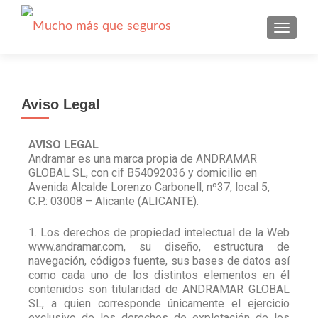
CAMBI
Aviso Legal
AVISO LEGAL
Andramar es una marca propia de ANDRAMAR
GLOBAL SL, con cif B54092036 y domicilio en
Avenida Alcalde Lorenzo Carbonell, nº37, local 5,
C.P.: 03008 – Alicante (ALICANTE).
1. Los derechos de propiedad intelectual de la Web
www.andramar.com, su diseño, estructura de
navegación, códigos fuente, sus bases de datos así
como cada uno de los distintos elementos en él
contenidos son titularidad de ANDRAMAR GLOBAL
SL, a quien corresponde únicamente el ejercicio
exclusivo de los derechos de explotación de los