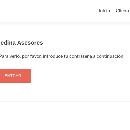
Ir
al
Inicio
Client
contenido
Medina Asesores
ara verlo, por favor, introduce tu contraseña a continuación: