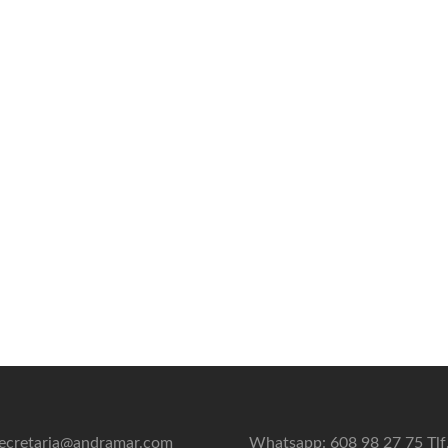
ecretaria@andramar.com
Whatsapp: 608 98 27 75 Tlf.