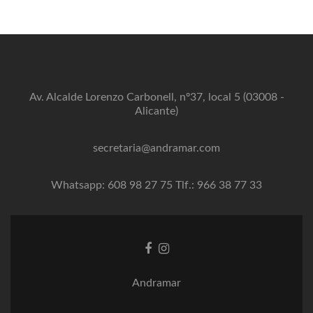
Av. Alcalde Lorenzo Carbonell, nº37, local 5 (03008 -
Alicante)
secretaria@andramar.com
Whatsapp: 608 98 27 75 Tlf.: 966 38 77 33
Enlace
Enlace
de
de
Facebook
instagram
Andramar