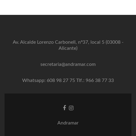
Av. Alcalde Lorenzo Carbonell, nº37, local 5 (03008 -
Alicante)
secretaria@andramar.com
Whatsapp: 608 98 27 75 Tlf.: 966 38 77 33
Enlace
Enlace
de
de
Facebook
instagram
Andramar