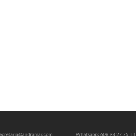
ecretaria@andramar.com
Whatsapp: 608 98 27 75 Tlf.