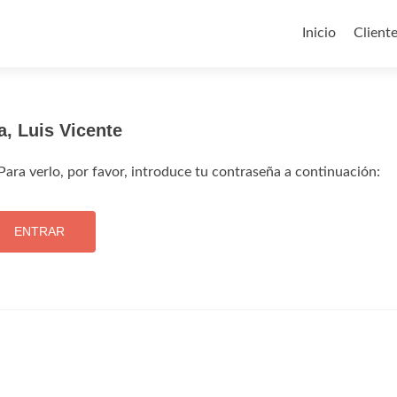
Ir
al
Inicio
Client
contenido
, Luis Vicente
ara verlo, por favor, introduce tu contraseña a continuación: